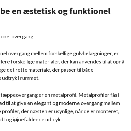
kabe en æstetisk og funktionel
tionel overgang
onel overgang mellem forskellige gulvbelægninger, er
lere forskellige materialer, der kan anvendes til at opnå
e det rette materiale, der passer til både
 udtryk i rummet.
n tæppeovergang er en metalprofil. Metalprofiler fås i
med til at give en elegant og moderne overgang mellem
 profiler, der næsten er usynlige, når de er monteret,
ldt og iøjnefaldende udtryk.