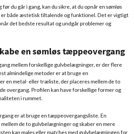
 før du går i gang, kan du sikre, at du opnår en sømløs
r både æstetisk tiltalende og funktionel. Det er vigtigt
opnår det bedste resultat og undgår problemer og
t skabe en sømløs tæppeovergang
ang mellem forskellige gulvbelægninger, er der flere
est almindelige metoder er at bruge en
en metal- eller træliste, der placeres mellem de to
nde overgang. Profilen kan have forskellige former og
naliteten i rummet.
rgang er at bruge en tæppeovergangsliste. En
es mellem de to gulvbelægninger og skaber en mere
isten kan males eller matches med gulvbelægningen for