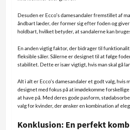
Desuden er Ecco’s damesandaler fremstillet af mater
åndbart læder, der former sig efter foden og giver
holdbart, hvilket betyder, at sandalerne kan bruges
En anden vigtig faktor, der bidrager til funktiona
fleksible såler. Sålerne er designet til at følge fo
stabilitet. Dette er især vigtigt, hvis man skal gå l
Alt i alt er Ecco’s damesandaler et godt valg, hvi
designet med fokus på at imødekomme forskellige 
at have på. Med deres gode pasform, stødabsorberi
valg for kvinder, der ønsker en kombination af ele
Konklusion: En perfekt kombi