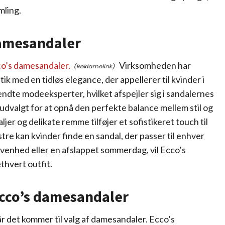
mling.
damesandaler
cco’s damesandaler.
Virksomheden har
k med en tidløs elegance, der appellerer til kvinder i
ndte modeeksperter, hvilket afspejler sig i sandalernes
udvalgt for at opnå den perfekte balance mellem stil og
jer og delikate remme tilføjer et sofistikeret touch til
re kan kvinder finde en sandal, der passer til enhver
egivenhed eller en afslappet sommerdag, vil Ecco’s
ethvert outfit.
Ecco’s damesandaler
år det kommer til valg af damesandaler. Ecco’s