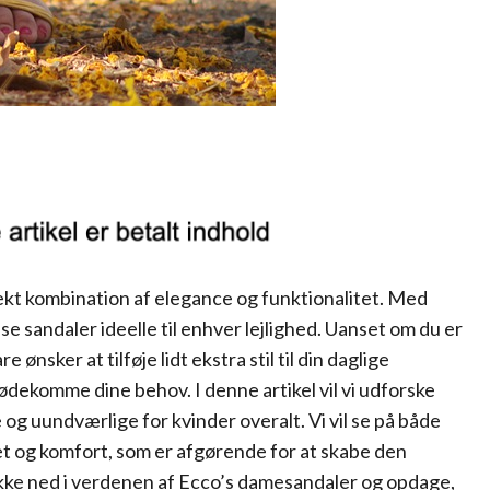
ekt kombination af elegance og funktionalitet. Med
e sandaler ideelle til enhver lejlighed. Uanset om du er
e ønsker at tilføje lidt ekstra stil til din daglige
ødekomme dine behov. I denne artikel vil vi udforske
g uundværlige for kvinder overalt. Vi vil se på både
t og komfort, som er afgørende for at skabe den
ykke ned i verdenen af Ecco’s damesandaler og opdage,