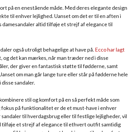
mfort på en enestående måde. Med deres elegante design
te til enhver lejlighed. Uanset om det er til en aften i
 damesandaler altid tilføje et strejf af elegance til
daler også utroligt behagelige at have på.
Ecco har lagt
t, og det kan mærkes, når man træder ned i disse
r, der giver en fantastisk støtte til fødderne, samt
Uanset om man går lange ture eller står på fødderne hele
 disse sandaler.
n kombinere stil og komfort på en så perfekt måde som
fokus på funktionalitet er de et must-have i enhver
ndaler til hverdagsbrug eller til festlige lejligheder, vil
tilføje et strejf af elegance til ethvert outfit samtidig