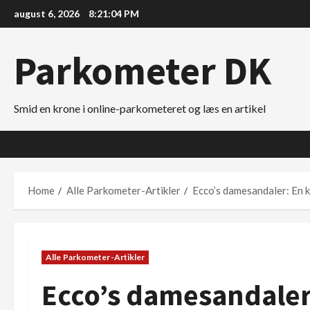
Skip
august 6, 2026
8:21:05 PM
to
content
Parkometer DK
Smid en krone i online-parkometeret og læs en artikel
Home
Alle Parkometer-Artikler
Ecco’s damesandaler: En k
Alle Parkometer-Artikler
Ecco’s damesandaler