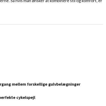
derne. Så hvis man ønsker at kombinere stil og komfort, er
ergang mellem forskellige gulvbelægninger
 perfekte cykelspejl