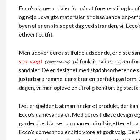
Ecco’s damesandaler formår at forene stil og ko
og nøje udvalgte materialer er disse sandaler perfek
byen eller en afslappet dag ved stranden, vil Ecco’s
ethvert outfit.
Men udover deres stilfulde udseende, er disse san
stor vægt
på funktionalitet og komfor
sandaler. De er designet med stødabsorberende såle
justerbare remme, der sikrer en perfekt pasform. 
dagen, vil man opleve en utrolig komfort og støtte i
Det er sjældent, at man finder et produkt, der ka
Ecco’s damesandaler. Med deres tidløse design og 
garderobe. Uanset om man er på udkig efter et par sa
Ecco’s damesandaler altid være et godt valg. De vil 