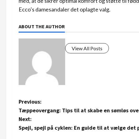
med, at de sikrer optimal komfort og støtte til fød
Ecco’s damesandaler det oplagte valg.
ABOUT THE AUTHOR
View All Posts
P
Previous:
Tæppeovergang: Tips til at skabe en sømløs ov
o
Next:
s
Spejl, spejl på cyklen: En guide til at vælge det