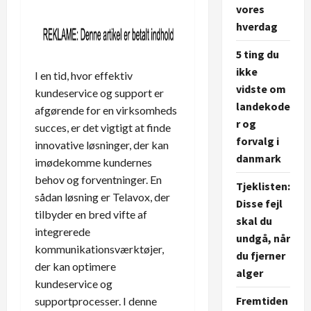
vores
hverdag
5 ting du
ikke
I en tid, hvor effektiv
vidste om
kundeservice og support er
landekode
afgørende for en virksomheds
r og
succes, er det vigtigt at finde
forvalg i
innovative løsninger, der kan
danmark
imødekomme kundernes
behov og forventninger. En
Tjeklisten:
sådan løsning er Telavox, der
Disse fejl
tilbyder en bred vifte af
skal du
integrerede
undgå, når
kommunikationsværktøjer,
du fjerner
der kan optimere
alger
kundeservice og
Fremtiden
supportprocesser. I denne