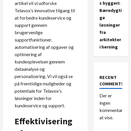
s byggeri:
artikel vil vi udforske
Bæredygti
Telavox’s innovative tilgang til
ge
at forbedre kundeservice og
løsninger
support gennem
fra
brugervenlige
arkitekter
supportfunktioner,
i herning
automatisering af opgaver og
optimering af
kundeoplevelsen gennem
dataanalyse og
personalisering. Vi vil også se
RECENT
på fremtidige muligheder og
COMMENTS
potentiale for Telavox’s
Der er
løsninger inden for
ingen
kundeservice og support.
kommentarer
at vise.
Effektivisering