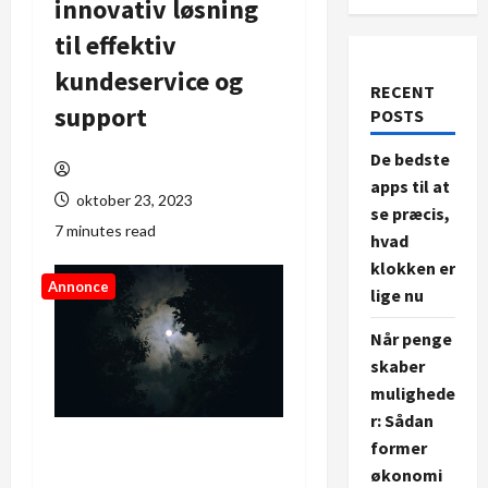
innovativ løsning
til effektiv
kundeservice og
RECENT
support
POSTS
De bedste
apps til at
oktober 23, 2023
se præcis,
7 minutes read
hvad
klokken er
Annonce
lige nu
Når penge
skaber
mulighede
r: Sådan
former
økonomi