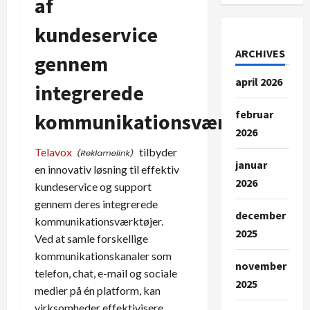
af
kundeservice
ARCHIVES
gennem
april 2026
integrerede
februar
kommunikationsværktøjer
2026
Telavox
tilbyder
januar
en innovativ løsning til effektiv
2026
kundeservice og support
gennem deres integrerede
december
kommunikationsværktøjer.
2025
Ved at samle forskellige
kommunikationskanaler som
november
telefon, chat, e-mail og sociale
2025
medier på én platform, kan
virksomheder effektivisere