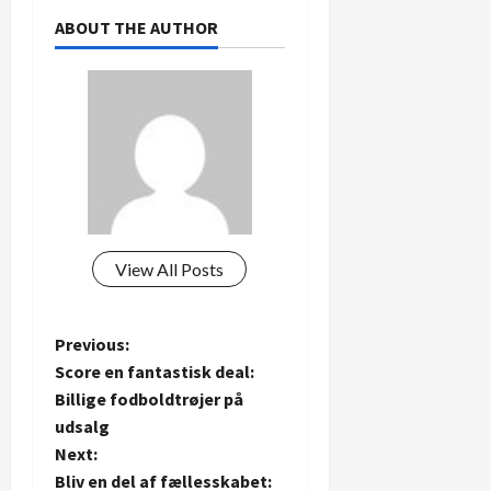
ABOUT THE AUTHOR
View All Posts
P
Previous:
Score en fantastisk deal:
o
Billige fodboldtrøjer på
udsalg
s
Next:
t
Bliv en del af fællesskabet: