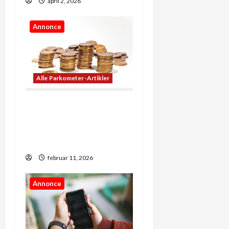
april 2, 2026
Annonce
Alle Parkometer-Artikler
Når penge skaber
muligheder: Sådan
former økonomi vores
hverdag
februar 11, 2026
Annonce