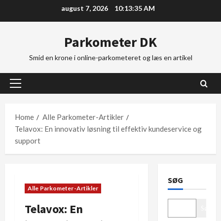
Skip
august 7, 2026
10:13:36 AM
to
content
Parkometer DK
Smid en krone i online-parkometeret og læs en artikel
Primary
Menu
Home
Alle Parkometer-Artikler
Telavox: En innovativ løsning til effektiv kundeservice og
support
SØG
Alle Parkometer-Artikler
Telavox: En
Søg