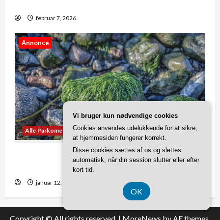
danmark
februar 7, 2026
Annonce
Vi bruger kun nødvendige cookies
Cookies anvendes udelukkende for at sikre,
Alle Parkometer-Artikler
at hjemmesiden fungerer korrekt.
Disse cookies sættes af os og slettes
Tjeklisten: Disse fejl skal du undgå, når du
automatisk, når din session slutter eller efter
fjerner alger
kort tid.
januar 12, 2026
OK
Copyright © All rights reserved.
|
MoreNews
by AF themes.