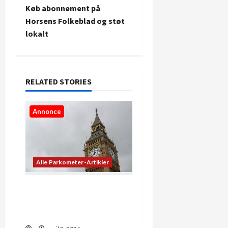
Køb abonnement på
n
Horsens Folkeblad og støt
lokalt
a
v
i
RELATED STORIES
g
Annonce
a
t
Alle Parkometer-Artikler
i
o
De bedste apps til at se
præcis, hvad klokken er
n
lige nu