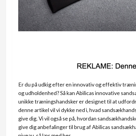
Er du på udkig efter en innovativ og effektiv træ
og udholdenhed? Så kan Abilicas innovative sands
unikke træningshandsker er designet til at udfordr
denne artikel vil vi dykke ned i, hvad sandsækhand
give dig. Vi vil også se på, hvordan sandsækhandsk
give dig anbefalinger til brug af Abilicas sandsækha
niveau, så læs med her.