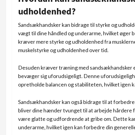
udholdenhed?
Sandsækhandsker kan bidrage til styrke og udholden
vægt til dine håndled og underarme, hvilket øger
kræver mere styrke og udholdenhed fra musklerne i
muskelstyrke og udholdenhed over tid.
Desuden kræver træning med sandsækhandsker en h
bevæger sig uforudsigeligt. Denne uforudsigelighe
opretholde balancen og stabiliteten, hvilket igen 
Sandsækhandsker kan også bidrage til at forbedr
bliver dine hænder tvunget til at arbejde hårdere
være glatte og udfordrende at gribe om. Dette kan
underarme, hvilket igen kan forbedre din generel