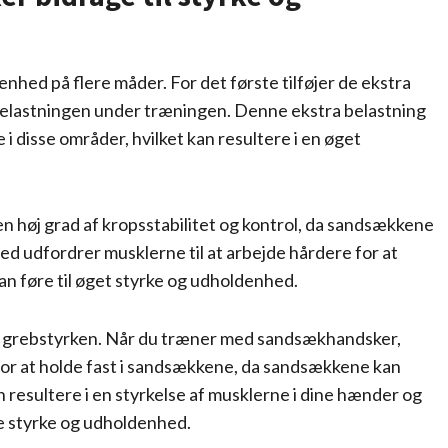
hed på flere måder. For det første tilføjer de ekstra
 belastningen under træningen. Denne ekstra belastning
 disse områder, hvilket kan resultere i en øget
øj grad af kropsstabilitet og kontrol, da sandsækkene
d udfordrer musklerne til at arbejde hårdere for at
kan føre til øget styrke og udholdenhed.
e grebstyrken. Når du træner med sandsækhandsker,
 for at holde fast i sandsækkene, da sandsækkene kan
 resultere i en styrkelse af musklerne i dine hænder og
le styrke og udholdenhed.