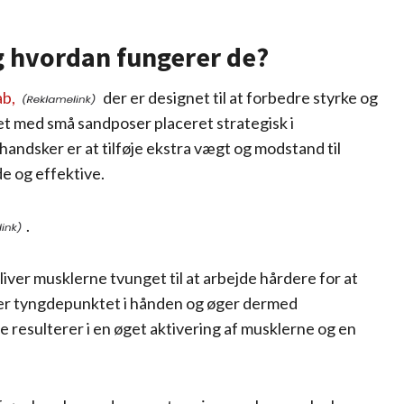
 hvordan fungerer de?
ab,
der er designet til at forbedre styrke og
et med små sandposer placeret strategisk i
ndsker er at tilføje ekstra vægt og modstand til
e og effektive.
.
er musklerne tvunget til at arbejde hårdere for at
er tyngdepunktet i hånden og øger dermed
 resulterer i en øget aktivering af musklerne og en