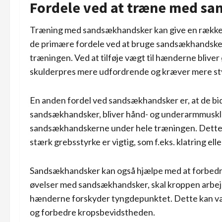
Fordele ved at træne med s
Træning med sandsækhandsker kan give en række f
de primære fordele ved at bruge sandsækhandsker
træningen. Ved at tilføje vægt til hænderne blive
skulderpres mere udfordrende og kræver mere st
En anden fordel ved sandsækhandsker er, at de bi
sandsækhandsker, bliver hånd- og underarmmuskler
sandsækhandskerne under hele træningen. Dette k
stærk grebsstyrke er vigtig, som f.eks. klatring ell
Sandsækhandsker kan også hjælpe med at forbedre
øvelser med sandsækhandsker, skal kroppen arbejd
hænderne forskyder tyngdepunktet. Dette kan være
og forbedre kropsbevidstheden.