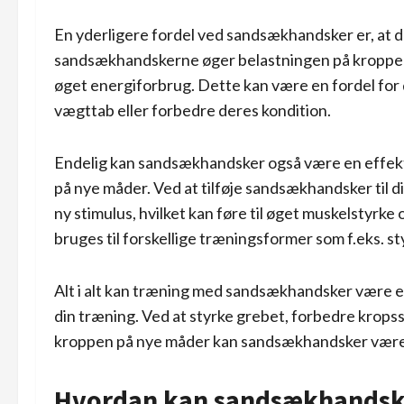
En yderligere fordel ved sandsækhandsker er, at
sandsækhandskerne øger belastningen på kroppen, b
øget energiforbrug. Dette kan være en fordel for 
vægttab eller forbedre deres kondition.
Endelig kan sandsækhandsker også være en effekt
på nye måder. Ved at tilføje sandsækhandsker til d
ny stimulus, hvilket kan føre til øget muskelsty
bruges til forskellige træningsformer som f.eks. s
Alt i alt kan træning med sandsækhandsker være en
din træning. Ved at styrke grebet, forbedre krops
kroppen på nye måder kan sandsækhandsker være en
Hvordan kan sandsækhandsker