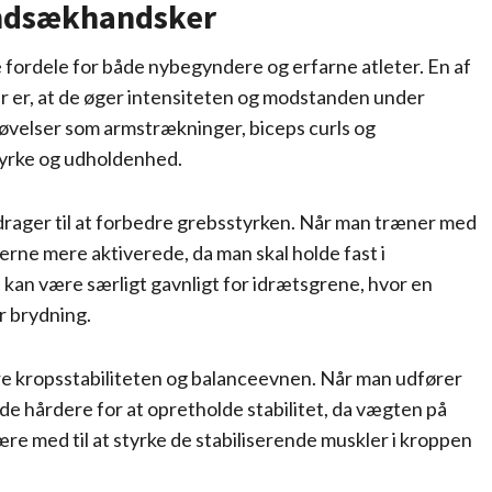
andsækhandsker
ordele for både nybegyndere og erfarne atleter. En af
 er, at de øger intensiteten og modstanden under
r øvelser som armstrækninger, biceps curls og
yrke og udholdenhed.
drager til at forbedre grebsstyrken. Når man træner med
ne mere aktiverede, da man skal holde fast i
an være særligt gavnligt for idrætsgrene, hvor en
er brydning.
 kropsstabiliteten og balanceevnen. Når man udfører
e hårdere for at opretholde stabilitet, da vægten på
 med til at styrke de stabiliserende muskler i kroppen