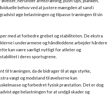
f øvelser, herunder armstræning, push-ups, planken,
ividuelle behov ved at justere mængden af sand i
radvist øge belastningen og tilpasse træningen til sin
per med at forbedre grebet og stabiliteten. De ekstra
sklerne i underarmene og håndleddene arbejder hårdere
tte kan være særligt nyttigt for atleter og
stabilitet i deres sportsgrene.
til træningen, da de bidrager til at øge styrke,
kstra vægt og modstand til øvelserne kan
kelmasse og forbedret fysisk præstation. Det er dog
advist øge belastningen for at undgå skader og