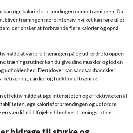
 de kan øge kalorieforbrændingen under træningen. Da
liver træningen mere intensiv, hvilket kan føre til et
dem, der ønsker at forbrænde flere kalorier og opnå
iv måde at variere træningen på og udfordre kroppen
ine træningsrutiner kan du give dine muskler og led en
rke og udholdenhed. Derudover kan sandsækhandsker
tyrketræning, cardio- og funktionel træning.
 effektiv måde at øge intensiteten og effektiviteten af
stabiliteten, øge kalorieforbrændingen og udfordre
 værdifuld tilføjelse til enhver træningsrutine.
 bidrage til styrke og