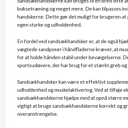
Sandsækhandskerne kan bruges til en bred vifte a
boksetræning og meget mere. De kan tilpasses ind
handskerne. Dette gør det muligt for brugeren at g
egen styrke og udholdenhed.
En fordel ved sandsækhandsker er, at de også hjæl
vægtede sandposer i håndfladerne kræver, at mu
for at holde hånden stabil under bevægelserne. De
sportsudøvere, der har brug for et stærkt greb og 
Sandsækhandsker kan være et effektivt supplement 
udholdenhed og muskelaktivering. Ved at tilføje e
sandsækhandskerne hjælpe med at opnå større mus
vigtigt at bruge sandsækhandskerne korrekt og gr
overanstrengelse.