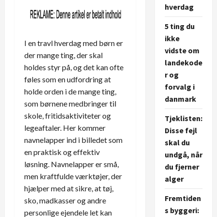
hverdag
5 ting du
ikke
I en travl hverdag med børn er
vidste om
der mange ting, der skal
landekode
holdes styr på, og det kan ofte
r og
føles som en udfordring at
forvalg i
holde orden i de mange ting,
danmark
som børnene medbringer til
skole, fritidsaktiviteter og
Tjeklisten:
legeaftaler. Her kommer
Disse fejl
navnelapper ind i billedet som
skal du
en praktisk og effektiv
undgå, når
løsning. Navnelapper er små,
du fjerner
men kraftfulde værktøjer, der
alger
hjælper med at sikre, at tøj,
Fremtiden
sko, madkasser og andre
s byggeri:
personlige ejendele let kan