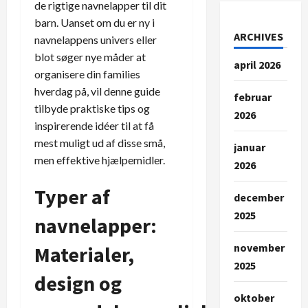
de rigtige navnelapper til dit
barn. Uanset om du er ny i
ARCHIVES
navnelappens univers eller
blot søger nye måder at
april 2026
organisere din families
hverdag på, vil denne guide
februar
tilbyde praktiske tips og
2026
inspirerende idéer til at få
mest muligt ud af disse små,
januar
men effektive hjælpemidler.
2026
Typer af
december
2025
navnelapper:
november
Materialer,
2025
design og
oktober