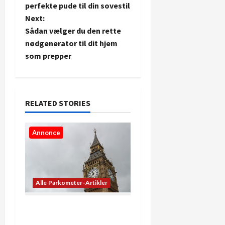
o
perfekte pude til din sovestil
Next:
s
Sådan vælger du den rette
t
nødgenerator til dit hjem
som prepper
n
a
RELATED STORIES
v
i
Annonce
g
a
Alle Parkometer-Artikler
t
De bedste apps til at se
i
præcis, hvad klokken er