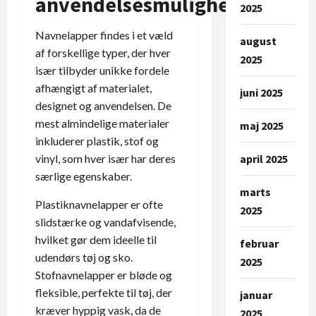
anvendelsesmuligheder
2025
Navnelapper findes i et væld
august
af forskellige typer, der hver
2025
især tilbyder unikke fordele
afhængigt af materialet,
juni 2025
designet og anvendelsen. De
mest almindelige materialer
maj 2025
inkluderer plastik, stof og
vinyl, som hver især har deres
april 2025
særlige egenskaber.
marts
Plastiknavnelapper er ofte
2025
slidstærke og vandafvisende,
hvilket gør dem ideelle til
februar
udendørs tøj og sko.
2025
Stofnavnelapper er bløde og
fleksible, perfekte til tøj, der
januar
kræver hyppig vask, da de
2025