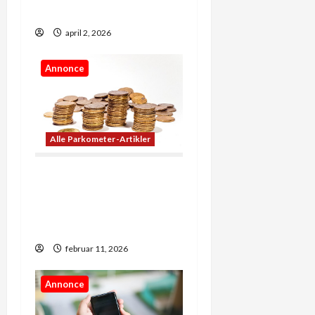
o
lige nu
april 2, 2026
n
Annonce
Alle Parkometer-Artikler
Når penge skaber
muligheder: Sådan
former økonomi vores
hverdag
februar 11, 2026
Annonce