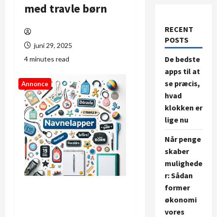
med travle børn
RECENT
POSTS
juni 29, 2025
De bedste
4 minutes read
apps til at
se præcis,
Annonce
hvad
klokken er
lige nu
Når penge
skaber
mulighede
r: Sådan
former
økonomi
vores