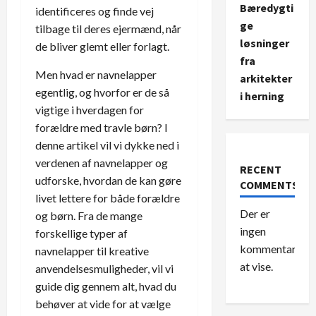
Bæredygti
identificeres og finde vej
ge
tilbage til deres ejermænd, når
løsninger
de bliver glemt eller forlagt.
fra
Men hvad er navnelapper
arkitekter
egentlig, og hvorfor er de så
i herning
vigtige i hverdagen for
forældre med travle børn? I
denne artikel vil vi dykke ned i
verdenen af navnelapper og
RECENT
udforske, hvordan de kan gøre
COMMENTS
livet lettere for både forældre
Der er
og børn. Fra de mange
ingen
forskellige typer af
kommentarer
navnelapper til kreative
at vise.
anvendelsesmuligheder, vil vi
guide dig gennem alt, hvad du
behøver at vide for at vælge