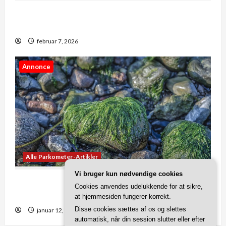
5 ting du ikke vidste om landekoder og forvalg i
danmark
februar 7, 2026
Annonce
Alle Parkometer-Artikler
Vi bruger kun nødvendige cookies
Tjeklisten: Disse fejl skal du undgå, når du
Cookies anvendes udelukkende for at sikre,
fjerner alger
at hjemmesiden fungerer korrekt.
Disse cookies sættes af os og slettes
januar 12, 2026
automatisk, når din session slutter eller efter