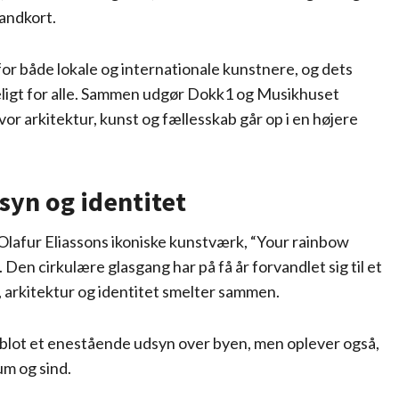
landkort.
 både lokale og internationale kunstnere, og dets
eligt for alle. Sammen udgør Dokk1 og Musikhuset
vor arkitektur, kunst og fællesskab går op i en højere
syn og identitet
afur Eliassons ikoniske kunstværk, “Your rainbow
Den cirkulære glasgang har på få år forvandlet sig til et
 arkitektur og identitet smelter sammen.
lot et enestående udsyn over byen, men oplever også,
m og sind.