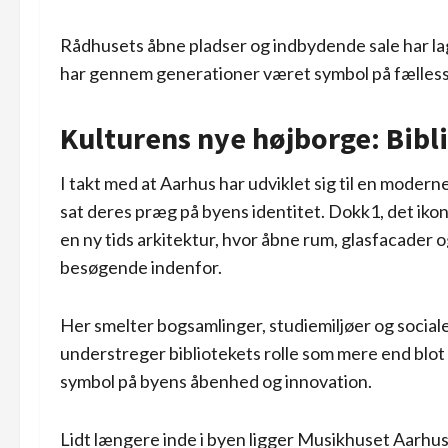
Rådhusets åbne pladser og indbydende sale har lagt
har gennem generationer været symbol på fælless
Kulturens nye højborge: Bibl
I takt med at Aarhus har udviklet sig til en modern
sat deres præg på byens identitet. Dokk1, det ik
en ny tids arkitektur, hvor åbne rum, glasfacader 
besøgende indenfor.
Her smelter bogsamlinger, studiemiljøer og social
understreger bibliotekets rolle som mere end blot 
symbol på byens åbenhed og innovation.
Lidt længere inde i byen ligger Musikhuset Aarhus