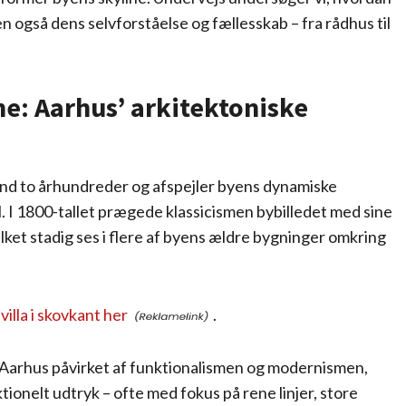
 også dens selvforståelse og fællesskab – fra rådhus til
me: Aarhus’ arkitektoniske
end to århundreder og afspejler byens dynamiske
. I 1800-tallet prægede klassicismen bybilledet med sine
et stadig ses i flere af byens ældre bygninger omkring
illa i skovkant her
.
v Aarhus påvirket af funktionalismen og modernismen,
tionelt udtryk – ofte med fokus på rene linjer, store