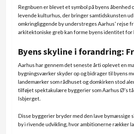
Regnbuen er blevet et symbol på byens åbenhed o
levende kulturhus, der bringer samtidskunsten ud t
omkringliggende by understreges Aarhus’ rejse fra
arkitektoniske greb kan forme byens identitet fo
Byens skyline i forandring:
Aarhus har gennem det seneste årti oplevet en mark
bygningsværker skyder op og bidrager til byens mo
landemærker som rådhuset og domkirken stod alene
tilføjet spektakulære byggerier som Aarhus Ø’s tå
Isbjerget.
Disse byggerier bryder med den lave bymæssige si
by i rivende udvikling, hvor ambitionerne rækker