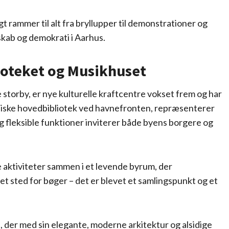
 rammer til alt fra bryllupper til demonstrationer og
kab og demokrati i Aarhus.
ioteket og Musikhuset
e storby, er nye kulturelle kraftcentre vokset frem og har
oniske hovedbibliotek ved havnefronten, repræsenterer
og fleksible funktioner inviterer både byens borgere og
e aktiviteter sammen i et levende byrum, der
et sted for bøger – det er blevet et samlingspunkt og et
, der med sin elegante, moderne arkitektur og alsidige