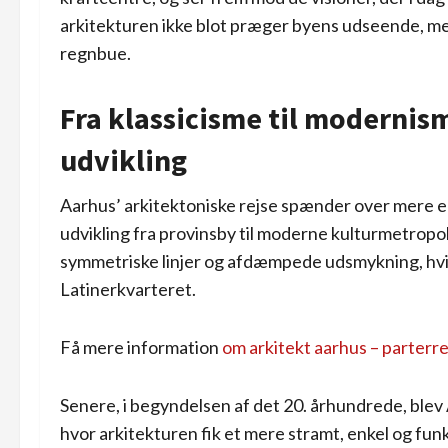
arkitekturen ikke blot præger byens udseende, men
regnbue.
Fra klassicisme til modernis
udvikling
Aarhus’ arkitektoniske rejse spænder over mere 
udvikling fra provinsby til moderne kulturmetropol
symmetriske linjer og afdæmpede udsmykning, hvilk
Latinerkvarteret.
Få mere information
om arkitekt aarhus – parterrev
Senere, i begyndelsen af det 20. århundrede, ble
hvor arkitekturen fik et mere stramt, enkel og funk