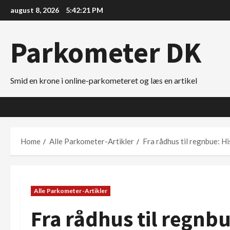
Skip
august 8, 2026
5:42:22 PM
to
content
Parkometer DK
Smid en krone i online-parkometeret og læs en artikel
Home
Alle Parkometer-Artikler
Fra rådhus til regnbue: H
Alle Parkometer-Artikler
Fra rådhus til regnbu