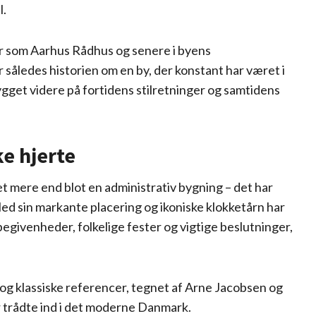
l.
r som Aarhus Rådhus og senere i byens
r således historien om en by, der konstant har været i
gget videre på fortidens stilretninger og samtidens
e hjerte
t mere end blot en administrativ bygning – det har
Med sin markante placering og ikoniske klokketårn har
egivenheder, folkelige fester og vigtige beslutninger,
og klassiske referencer, tegnet af Arne Jacobsen og
or trådte ind i det moderne Danmark.