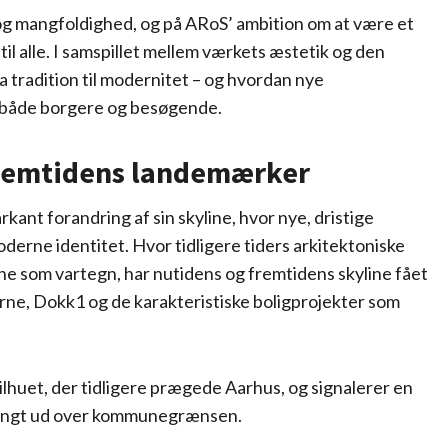
g mangfoldighed, og på ARoS’ ambition om at være et
il alle. I samspillet mellem værkets æstetik og den
 tradition til modernitet – og hvordan nye
r både borgere og besøgende.
 Fremtidens landemærker
ant forandring af sin skyline, hvor nye, dristige
derne identitet. Hvor tidligere tiders arkitektoniske
 som vartegn, har nutidens og fremtidens skyline fået
rne, Dokk1 og de karakteristiske boligprojekter som
lhuet, der tidligere prægede Aarhus, og signalerer en
 langt ud over kommunegrænsen.