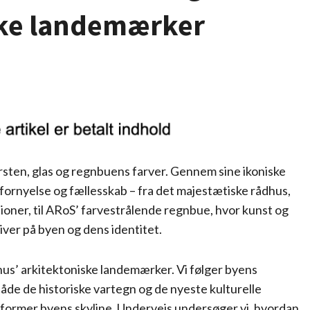
ske landemærker
ursten, glas og regnbuens farver. Gennem sine ikoniske
 fornyelse og fællesskab – fra det majestætiske rådhus,
ioner, til ARoS’ farvestrålende regnbue, hvor kunst og
ver på byen og dens identitet.
rhus’ arkitektoniske landemærker. Vi følger byens
både de historiske vartegn og de nyeste kulturelle
g former byens skyline. Undervejs undersøger vi, hvordan