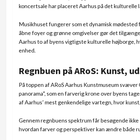
koncertsale har placeret Aarhus på det kulturelle 
Musikhuset fungerer som et dynamisk mødested for
åbne foyer og grønne omgivelser gør det tilgæng
Aarhus to af byens vigtigste kulturelle højborge, h
enhed.
Regnbuen på ARoS: Kunst, ud
På toppen af ARoS Aarhus Kunstmuseum svæver Ol
panorama”, som en farverig krone over byens tage. 
af Aarhus’ mest genkendelige vartegn, hvor kunst,
Gennem regnbuens spektrum får besøgende ikke b
hvordan farver og perspektiver kan ændre både ru