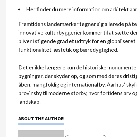
Her finder du mere information
om arkitekt aa
Fremtidens landemærker tegner sig allerede på t
innovative kulturbyggerier kommer til at sætte de
bliver i stigende grad et udtryk for en globalisere
funktionalitet, æstetik og bæredygtighed.
Det er ikke længere kun de historiske monumenter
bygninger, der skyder op, og som med deres drist
åben, mangfoldig og international by. Aarhus’ skyli
provinsby til moderne storby, hvor fortidens arv 
landskab.
ABOUT THE AUTHOR