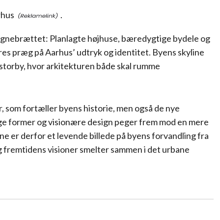
rhus
.
egnebrættet: Planlagte højhuse, bæredygtige bydele og
res præg på Aarhus’ udtryk og identitet. Byens skyline
t storby, hvor arkitekturen både skal rumme
, som fortæller byens historie, men også de nye
ige former og visionære design peger frem mod en mere
ne er derfor et levende billede på byens forvandling fra
og fremtidens visioner smelter sammen i det urbane