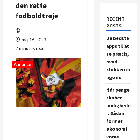
den rette
fodboldtrøje
RECENT
POSTS
De bedste
maj 16, 2023
apps til at
7 minutes read
se præcis,
hvad
Annonce
klokken er
lige nu
Når penge
skaber
mulighede
r: Sådan
former
økonomi
vores