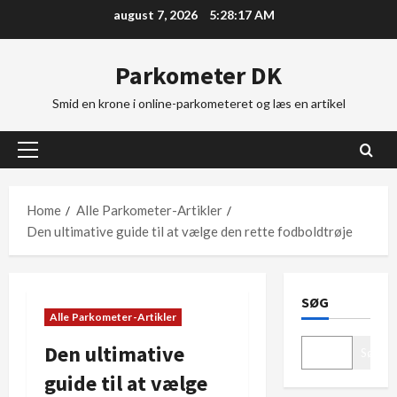
Skip
august 7, 2026
5:28:18 AM
to
content
Parkometer DK
Smid en krone i online-parkometeret og læs en artikel
Primary
Menu
Home
Alle Parkometer-Artikler
Den ultimative guide til at vælge den rette fodboldtrøje
SØG
Alle Parkometer-Artikler
Den ultimative
Søg
guide til at vælge