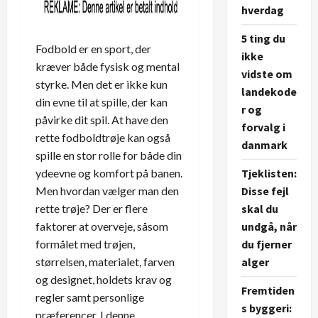
hverdag
5 ting du
Fodbold er en sport, der
ikke
kræver både fysisk og mental
vidste om
styrke. Men det er ikke kun
landekode
din evne til at spille, der kan
r og
påvirke dit spil. At have den
forvalg i
rette fodboldtrøje kan også
danmark
spille en stor rolle for både din
Tjeklisten:
ydeevne og komfort på banen.
Disse fejl
Men hvordan vælger man den
skal du
rette trøje? Der er flere
undgå, når
faktorer at overveje, såsom
du fjerner
formålet med trøjen,
alger
størrelsen, materialet, farven
og designet, holdets krav og
Fremtiden
regler samt personlige
s byggeri:
præferencer. I denne