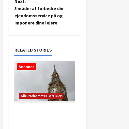
Next:
t
5 måder at forbedre din
ejendomsservice på og
n
imponere dine lejere
a
v
RELATED STORIES
i
Annonce
g
a
t
Alle Parkometer-Artikler
i
De bedste apps til at se
o
præcis, hvad klokken er
lige nu