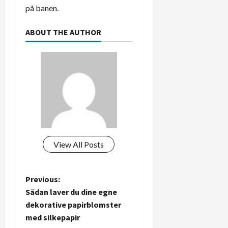
på banen.
ABOUT THE AUTHOR
View All Posts
P
Previous:
Sådan laver du dine egne
o
dekorative papirblomster
med silkepapir
s