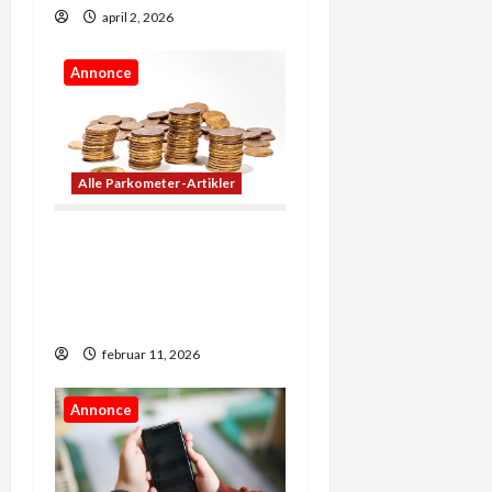
n
april 2, 2026
Annonce
Alle Parkometer-Artikler
Når penge skaber
muligheder: Sådan
former økonomi vores
hverdag
februar 11, 2026
Annonce