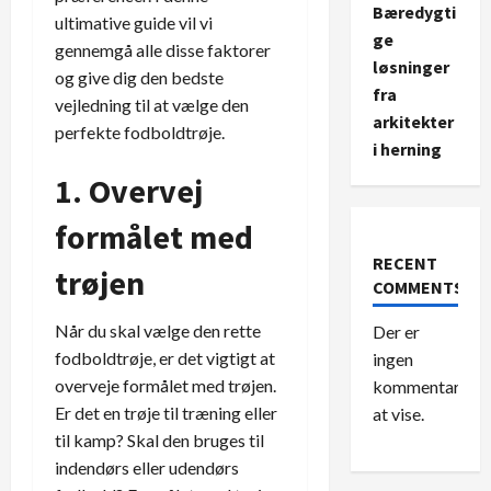
Bæredygti
ultimative guide vil vi
ge
gennemgå alle disse faktorer
løsninger
og give dig den bedste
fra
vejledning til at vælge den
arkitekter
perfekte fodboldtrøje.
i herning
1. Overvej
formålet med
RECENT
trøjen
COMMENTS
Når du skal vælge den rette
Der er
fodboldtrøje, er det vigtigt at
ingen
overveje formålet med trøjen.
kommentarer
Er det en trøje til træning eller
at vise.
til kamp? Skal den bruges til
indendørs eller udendørs