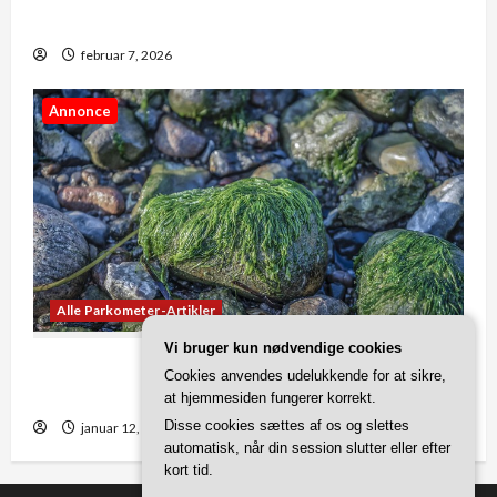
danmark
februar 7, 2026
Annonce
Alle Parkometer-Artikler
Vi bruger kun nødvendige cookies
Tjeklisten: Disse fejl skal du undgå, når du
Cookies anvendes udelukkende for at sikre,
fjerner alger
at hjemmesiden fungerer korrekt.
Disse cookies sættes af os og slettes
januar 12, 2026
automatisk, når din session slutter eller efter
kort tid.