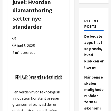
juvel: Hvordan
diamantboring
sætter nye
RECENT
standarder
POSTS
De bedste
apps til at
juni 5, 2025
se præcis,
9 minutes read
hvad
klokken er
lige nu
Når penge
skaber
mulighede
I en verden hvor teknologisk
r: Sådan
innovation konstant presser
former
grænserne for, hvad der er
økonomi
muligt, står diamantboring