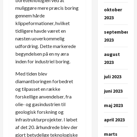
boreteknologien ved at
muliggøre mere præcis boring
oktober
gennem hårde
2023
klippeformationer, hvilket
tidligere havde været en
september
næsten uoverkommelig
2023
udfordring. Dette markerede
begyndelsen på en ny æra
august
inden for industriel boring.
2023
Med tiden blev
juli 2023
diamantboringen forbedret
og tilpasset en række
juni 2023
forskellige anvendelser, fra
olie- og gasindustrien til
maj 2023
geologisk forskning og
infrastrukturprojekter. I løbet
april 2023
af det 20. århundrede blev der
marts
gjort betydelige teknologiske