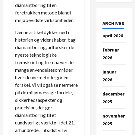
diamantboring til en
foretrukken metode blandt
miljøbevidste virksomheder.
ARCHIVES
Denne artikel dykker ned i
april 2026
historien og videnskaben bag
diamantboring, udforsker de
februar
nyeste teknologiske
2026
fremskridt og fremhæver de
mange anvendelsesområder,
januar
hvor denne metode gør en
2026
forskel. Vi vil også se nærmere
på de miljømæssige fordele,
december
sikkerhedsaspekter og
2025
præcision, der gør
diamantboring til et
november
uundværligt værktøj i det 21.
2025
århundrede. Til sidst vil vi