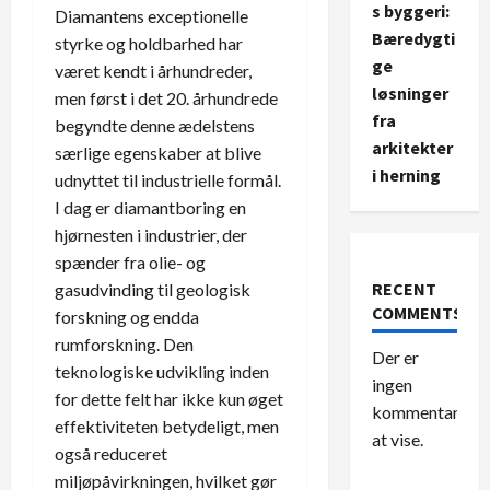
s byggeri:
Diamantens exceptionelle
Bæredygti
styrke og holdbarhed har
ge
været kendt i århundreder,
løsninger
men først i det 20. århundrede
fra
begyndte denne ædelstens
arkitekter
særlige egenskaber at blive
i herning
udnyttet til industrielle formål.
I dag er diamantboring en
hjørnesten i industrier, der
spænder fra olie- og
RECENT
gasudvinding til geologisk
COMMENTS
forskning og endda
rumforskning. Den
Der er
teknologiske udvikling inden
ingen
for dette felt har ikke kun øget
kommentarer
effektiviteten betydeligt, men
at vise.
også reduceret
miljøpåvirkningen, hvilket gør