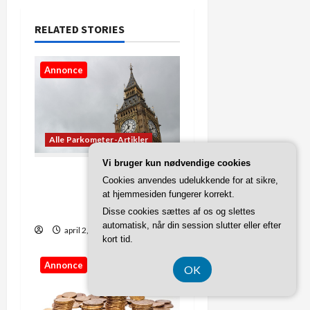
a
RELATED STORIES
v
i
Annonce
g
a
Alle Parkometer-Artikler
t
Vi bruger kun nødvendige cookies
De bedste apps til at se
i
Cookies anvendes udelukkende for at sikre,
præcis, hvad klokken er
at hjemmesiden fungerer korrekt.
o
lige nu
Disse cookies sættes af os og slettes
automatisk, når din session slutter eller efter
april 2, 2026
n
kort tid.
Annonce
OK