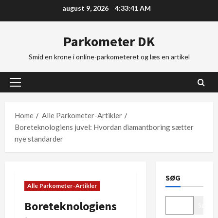
Skip
august 9, 2026
4:33:42 AM
to
content
Parkometer DK
Smid en krone i online-parkometeret og læs en artikel
Primary
Menu
Home
Alle Parkometer-Artikler
Boreteknologiens juvel: Hvordan diamantboring sætter
nye standarder
SØG
Alle Parkometer-Artikler
Boreteknologiens
Søg