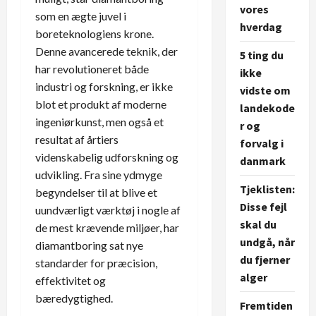
vores
som en ægte juvel i
hverdag
boreteknologiens krone.
Denne avancerede teknik, der
5 ting du
har revolutioneret både
ikke
industri og forskning, er ikke
vidste om
blot et produkt af moderne
landekode
ingeniørkunst, men også et
r og
resultat af årtiers
forvalg i
videnskabelig udforskning og
danmark
udvikling. Fra sine ydmyge
Tjeklisten:
begyndelser til at blive et
Disse fejl
uundværligt værktøj i nogle af
skal du
de mest krævende miljøer, har
undgå, når
diamantboring sat nye
du fjerner
standarder for præcision,
alger
effektivitet og
bæredygtighed.
Fremtiden