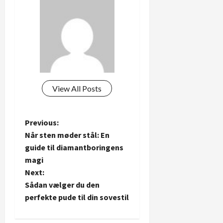
View All Posts
P
Previous:
Når sten møder stål: En
o
guide til diamantboringens
magi
s
Next:
t
Sådan vælger du den
perfekte pude til din sovestil
n