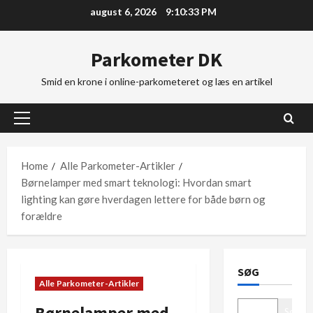
Skip
august 6, 2026
9:10:34 PM
to
content
Parkometer DK
Smid en krone i online-parkometeret og læs en artikel
Primary
Menu
Home
Alle Parkometer-Artikler
Børnelamper med smart teknologi: Hvordan smart
lighting kan gøre hverdagen lettere for både børn og
forældre
SØG
Alle Parkometer-Artikler
Børnelamper med
Søg