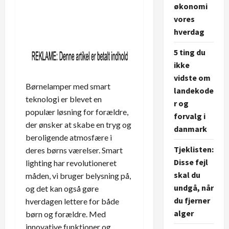
økonomi
vores
hverdag
5 ting du
ikke
vidste om
Børnelamper med smart
landekode
teknologi er blevet en
r og
populær løsning for forældre,
forvalg i
der ønsker at skabe en tryg og
danmark
beroligende atmosfære i
Tjeklisten:
deres børns værelser. Smart
Disse fejl
lighting har revolutioneret
skal du
måden, vi bruger belysning på,
undgå, når
og det kan også gøre
du fjerner
hverdagen lettere for både
alger
børn og forældre. Med
innovative funktioner og