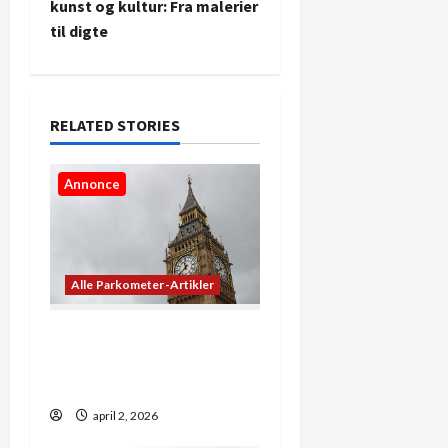
n
kunst og kultur: Fra malerier
til digte
a
v
i
RELATED STORIES
g
Annonce
a
t
Alle Parkometer-Artikler
i
o
De bedste apps til at se
præcis, hvad klokken er
n
lige nu
april 2, 2026