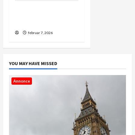
5 ting du ikke vidste om
landekoder og forvalg i
danmark
februar 7, 2026
YOU MAY HAVE MISSED
Annonce