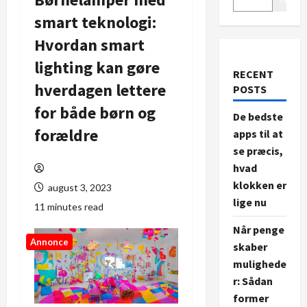
smart teknologi:
Hvordan smart
lighting kan gøre
RECENT
hverdagen lettere
POSTS
for både børn og
De bedste
forældre
apps til at
se præcis,
hvad
klokken er
august 3, 2023
lige nu
11 minutes read
Når penge
Annonce
skaber
mulighede
r: Sådan
former