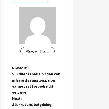
View All Posts
P
Previous:
Sundhed i fokus: Sådan kan
o
infrarød saunatæppe og
varmevest forbedre dit
s
velvære
t
Next:
Stokrosens betydning i