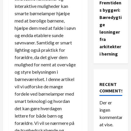
Fremtiden
interaktive muligheder kan
s byggeri:
smarte børnelamper hjælpe
Bæredygti
med at berolige børnene,
ge
hjælpe dem med at falde i søvn
løsninger
og endda etablere sunde
fra
søvnvaner. Samtidig er smart
arkitekter
lighting også praktisk for
i herning
forældre, da det giver dem
mulighed for nemt at overvåge
og styre belysningen i
børneværelset. I denne artikel
RECENT
vil vi udforske de mange
COMMENTS
fordele ved børnelamper med
smart teknologi og hvordan
Der er
det kan gøre hverdagen
ingen
lettere for både børn og
kommentarer
forældre. Vi vil se nærmere på
at vise.
de tryghedsskabende og