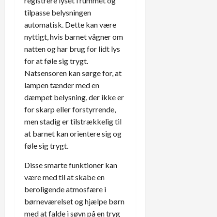
registrere lyset i rummet og
tilpasse belysningen
automatisk. Dette kan være
nyttigt, hvis barnet vågner om
natten og har brug for lidt lys
for at føle sig trygt.
Natsensoren kan sørge for, at
lampen tænder med en
dæmpet belysning, der ikke er
for skarp eller forstyrrende,
men stadig er tilstrækkelig til
at barnet kan orientere sig og
føle sig trygt.
Disse smarte funktioner kan
være med til at skabe en
beroligende atmosfære i
børneværelset og hjælpe børn
med at falde i søvn på en tryg