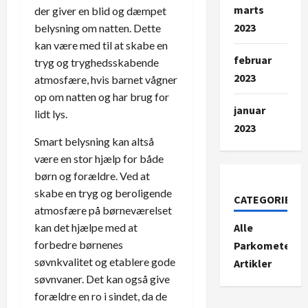
marts
der giver en blid og dæmpet
2023
belysning om natten. Dette
kan være med til at skabe en
februar
tryg og tryghedsskabende
2023
atmosfære, hvis barnet vågner
op om natten og har brug for
januar
lidt lys.
2023
Smart belysning kan altså
være en stor hjælp for både
børn og forældre. Ved at
skabe en tryg og beroligende
CATEGORIES
atmosfære på børneværelset
Alle
kan det hjælpe med at
forbedre børnenes
Parkometer-
søvnkvalitet og etablere gode
Artikler
søvnvaner. Det kan også give
forældre en ro i sindet, da de